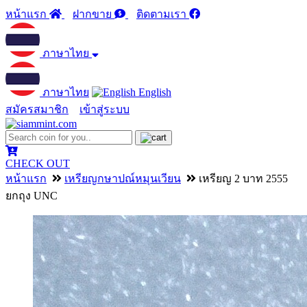
หน้าแรก
ฝากขาย
ติดตามเรา
ภาษาไทย
ภาษาไทย
English
สมัครสมาชิก
เข้าสู่ระบบ
CHECK OUT
หน้าแรก
เหรียญกษาปณ์หมุนเวียน
เหรียญ 2 บาท 2555
ยกถุง UNC