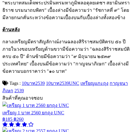
"พระบาทสมเด็จพระปรมินทรมหาภูมิพลอดุลยเดชฯ สยามินทรา
ธิราช บรมนาถบพิตร" เบื้องล่างมีข้อความว่า "รัชกาลที่ ๙" โดย
มีลายกนกคั่นระหว่างข้อความเบื้องบนกับเบื้องล่างทั้งสองข้าง
ด้านหลัง
กลางเหรียญมีตราสัญลักาณ์งานฉลองสิริราชสมบัติครบ ๕๐ ปี
ภายในวงขอบเหรียญด้านขวามีข้อความว่า "ฉลองสิริราชสมบัติ
ครบ ๕๐ ปี" ด้านซ้ายมีข้อความว่า "๙ มิถุนายน ๒๕๓๙
ประเทศไทย" เบื้องบนมีข้อความว่า "กาญจนาภิเษก" เบื้องล่างมี
ข้อความบอกราคาว่า "๑๐ บาท"
Tags :
10บาท2539
10บาท2539UNC
เหรียญแกะถุง
กาญจนา
ภิเษก
2539
สินค้าที่คุณอาจชอบ
เหรียญ 1 บาท 2560 ยกถุง UNC
฿185
฿260